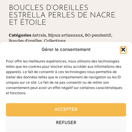
BOUCLES D’OREILLES
ESTRELLA PERLES DE NACRE
ET ÉTOILE
Catégories
Astrale
,
Bijoux artisanaux
,
BO pendentif
,
Boucles d'oreilles
,
Collections
Gérer le consentement
Pour offrir les meilleures expériences, nous utilisons des technologies
telles que les cookies pour stocker et/ou accéder aux informations des
appareils. Le fait de consentir à ces technologies nous permettra de
CES PRODUITS POURRAIENT VOUS
traiter des données telles que le comportement de navigation ou les ID
PLAIRE
uniques sur ce site. Le fait de ne pas consentir ou de retirer son
consentement peut avoir un effet négatif sur certaines caractéristiques
et fonctions.
ACCEPTER
REFUSER
RETROUVEZ-NOUS SUR NOS RÉSEAUX SOCIAUX :