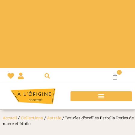
0
R DE
LIVRAISON EXPRESS DISPONIBLE
Accueil
/
Collections
/
Astrale
/ Boucles d’oreilles Estrella Perles de
nacre et étoile