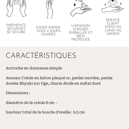
SERVICE
CLIENT
PAIEMENTS
LIVRAISON
DISPO DU
ENVOI RAPIDE
SÉCURISÉS
SOIGNÉE
LUNDI AU
SOUS 2 JOURS
3D SECURE
EMBALLÉE ET
SAMEDI
OUVRÉS
BIEN
PROTÉGÉE
CARACTÉRISTIQUES
Accroche en dormeuse simple
Anneau Créole en laiton plaqué or, perles nacrées, perles
dorées Miyuki sur tige, charm étoile en métal doré
Dimensions :
diamètre de la créole 8 cm –
hauteur total de la boucle d’oreille : 9,5 cm